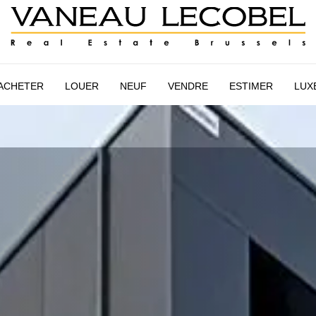
AIRE
ESTIMATION
NEUF
VANEAU LECOBEL
INTER
ACHETER
LOUER
NEUF
VENDRE
ESTIMER
LUX