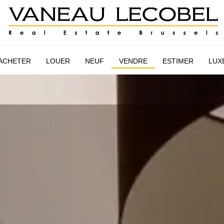
E
ESTIMATION
NEUF
VANEAU LECOBEL
INT
ACHETER
LOUER
NEUF
VENDRE
ESTIMER
LUX