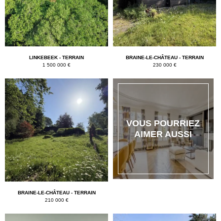
k
LINKEBEEK - TERRAIN
BRAINE-LE-CHÂTEAU - TERRAIN
1 500 000 €
230 000 €
VOUS POURRIEZ
AIMER AUSSI
BRAINE-LE-CHÂTEAU - TERRAIN
210 000 €