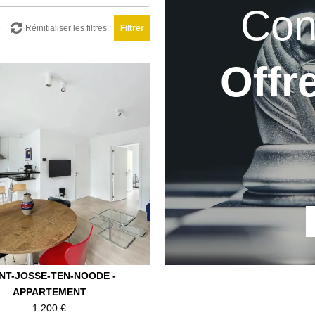
Con
e
Réinitialiser les filtres
Filtrer
Offr
INT-JOSSE-TEN-NOODE -
APPARTEMENT
1 200 €