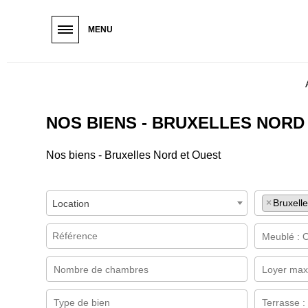
Paramétrer les cookies
Vous êtes
Vous êtes
Vous êtes
MENU
ACQUÉREUR
LOCATAIRE
PROPRIÉT
H
e
a
d
NOS BIENS - BRUXELLES NORD
e
r
Nos biens - Bruxelles Nord et Ouest
s
u
b
×
Bruxell
Location
m
e
n
u