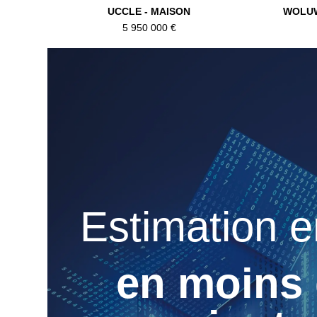
UCCLE - MAISON
WOLUW
5 950 000 €
Estimation e
en moins 