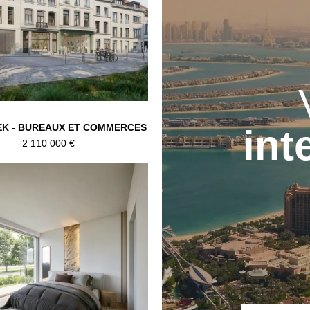
K - BUREAUX ET COMMERCES
int
2 110 000 €