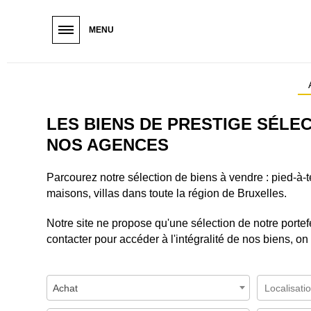
Paramétrer les cookies
Vous êtes
Vous êtes
Vous êtes
MENU
ACQUÉREUR
LOCATAIRE
PROPRIÉT
H
e
a
d
LES BIENS DE PRESTIGE SÉLE
e
NOS AGENCES
r
s
Parcourez notre sélection de biens à vendre : pied-à-t
u
maisons, villas dans toute la région de Bruxelles.
b
m
Notre site ne propose qu'une sélection de notre portef
e
contacter pour accéder à l'intégralité de nos biens, on 
n
u
Achat