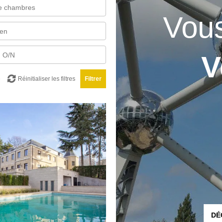
Vous
V
e
Réinitialiser les filtres
Filtrer
DÉ