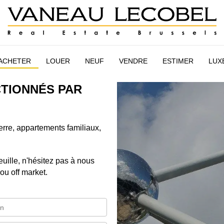
AIRE
ESTIMATION
NEUF
VANEAU LECOBEL
INTER
ACHETER
LOUER
NEUF
VENDRE
ESTIMER
LUX
CTIONNÉS PAR
erre, appartements familiaux,
euille, n'hésitez pas à nous
ou off market.