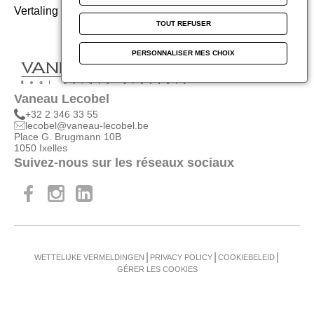
Parijs
U bent promotor
LOOPBAAN
Vertaling van het huidige cookiebeleid
Nieuws
Franse riviera
TOUT REFUSER
Verkocht projecten
Blog Beyond Vaneau
Miami
Schatten
PERSONNALISER MES CHOIX
Marrakesh
Vaneau Lecobel
Watch your favorites
+32 2 346 33 55
lecobel@vaneau-lecobel.be
Place G. Brugmann 10B
Contact us
1050 Ixelles
Suivez-nous sur les réseaux sociaux
Subscribe to newsletter
F
a
See our agencies
Face
Insta
Linke
c
book
gram
din
e
WETTELIJKE VERMELDINGEN
PRIVACY POLICY
COOKIEBELEID
P
b
GÉRER LES COOKIES
i
o
e
o