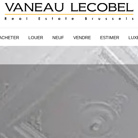
AIRE
ESTIMATION
NEUF
VANEAU LECOBEL
INTER
ACHETER
LOUER
NEUF
VENDRE
ESTIMER
LUX