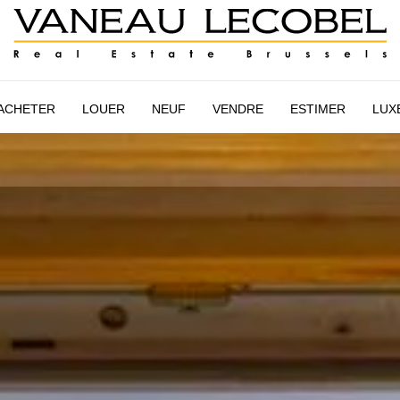
AIRE
ESTIMATION
NEUF
VANEAU LECOBEL
INTER
ACHETER
LOUER
NEUF
VENDRE
ESTIMER
LUX