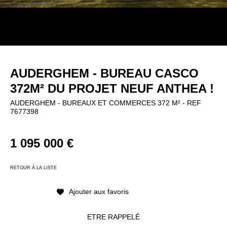
Vous êtes promoteur
CARRIÈRES
Actualités
Côte d'azur
Nos références projets
Blog Beyond Vaneau
Miami
Contact
Marrakech
Consultez vos favoris
AUDERGHEM - BUREAU CASCO
372M² DU PROJET NEUF ANTHEA !
Contactez-nous
AUDERGHEM - BUREAUX ET COMMERCES 372 M² - REF
7677398
Inscription à la newsletter
F
1 095 000 €
a
Voir nos agences
c
RETOUR À LA LISTE
e
b
Ajouter aux favoris
o
o
ETRE RAPPELÉ